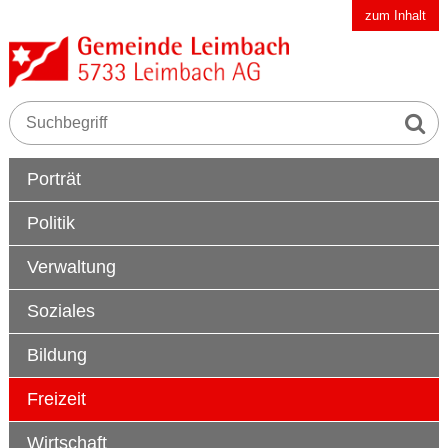
Schnellnavigation
Navigieren in der Gemeinde Leimbach AG
zum Inhalt
Suche s
Suchbegriff
Hauptnavigation
Porträt
Politik
Verwaltung
Soziales
Bildung
Freizeit
Wirtschaft