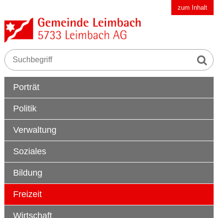
Schnellnavigation
Navigieren in der Gemeinde Leimbach AG
zum Inhalt
Suche s
Suchbegriff
Hauptnavigation
Porträt
Politik
Verwaltung
Soziales
Bildung
Freizeit
Wirtschaft