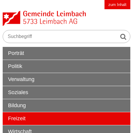
Schnellnavigation
Navigieren in der Gemeinde Leimbach AG
zum Inhalt
Suche s
Suchbegriff
Hauptnavigation
Porträt
Politik
Verwaltung
Soziales
Bildung
Freizeit
Wirtschaft