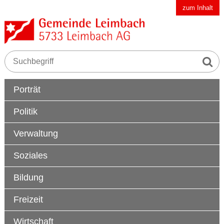
Schnellnavigation
Navigieren in der Gemeinde Leimbach AG
zum Inhalt
Suche s
Suchbegriff
Hauptnavigation
Porträt
Politik
Verwaltung
Soziales
Bildung
Freizeit
Wirtschaft