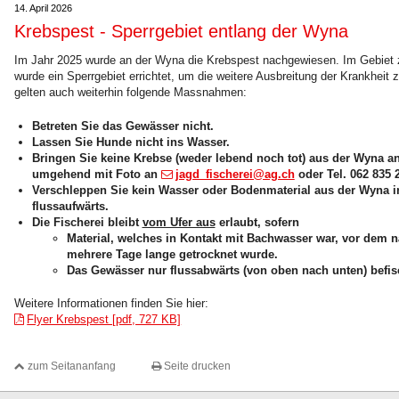
14. April 2026
Krebspest - Sperrgebiet entlang der Wyna
Im Jahr 2025 wurde an der Wyna die Krebspest nachgewiesen. Im Gebiet
wurde ein Sperrgebiet errichtet, um die weitere Ausbreitung der Krankheit 
gelten auch weiterhin folgende Massnahmen:
Betreten Sie das Gewässer nicht.
Lassen Sie Hunde nicht ins Wasser.
Bringen Sie keine Krebse (weder lebend noch tot) aus der Wyna an
umgehend mit Foto an
jagd_fischerei@ag.ch
oder Tel. 062 835 2
Verschleppen Sie kein Wasser oder Bodenmaterial aus der Wyna 
flussaufwärts.
Die Fischerei bleibt
vom Ufer aus
erlaubt, sofern
Material, welches in Kontakt mit Bachwasser war, vor dem nä
mehrere Tage lange getrocknet wurde.
Das Gewässer nur flussabwärts (von oben nach unten) befisc
Weitere Informationen finden Sie hier:
Flyer Krebspest [pdf, 727 KB]
zum Seitananfang
Seite drucken