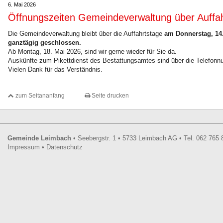
6. Mai 2026
Öffnungszeiten Gemeindeverwaltung über Auffah
Die Gemeindeverwaltung bleibt über die Auffahrtstage
am Donnerstag, 14.
ganztägig geschlossen.
Ab Montag, 18. Mai 2026, sind wir gerne wieder für Sie da.
Auskünfte zum Pikettdienst des Bestattungsamtes sind über die Telefonnu
Vielen Dank für das Verständnis.
zum Seitananfang
Seite drucken
Footer
Gemeinde Leimbach
•
Seebergstr. 1
•
5733
Leimbach AG
•
Tel.
062 765 
Impressum
•
Datenschutz