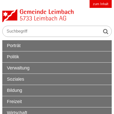
Schnellnavigation
Navigieren in der Gemeinde Leimbach AG
zum Inhalt
Suche s
Suchbegriff
Hauptnavigation
Porträt
Politik
Verwaltung
Soziales
Bildung
Freizeit
Wirtschaft