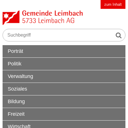
Schnellnavigation
Navigieren in der Gemeinde Leimbach AG
zum Inhalt
Suche s
Suchbegriff
Hauptnavigation
Porträt
Politik
Verwaltung
Soziales
Bildung
Freizeit
Wirtschaft