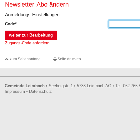
Newsletter-Abo ändern
Anmeldungs-Einstellungen
Code
*
weiter zur Bearbeitung
Zugangs-Code anfordern
zum Seitananfang
Seite drucken
Footer
Gemeinde Leimbach
•
Seebergstr. 1
•
5733
Leimbach AG
•
Tel.
062 765 
Impressum
•
Datenschutz