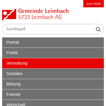
Schnellnavigation
Navigieren in der Gemeinde Leimbach AG
zum Inhalt
Suche s
Suchbegriff
Hauptnavigation
Porträt
Politik
Verwaltung
Soziales
Bildung
Freizeit
Wirtschaft