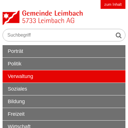
Schnellnavigation
Navigieren in der Gemeinde Leimbach AG
zum Inhalt
Suche s
Suchbegriff
Hauptnavigation
Porträt
Politik
Verwaltung
Soziales
Bildung
Freizeit
Wirtschaft