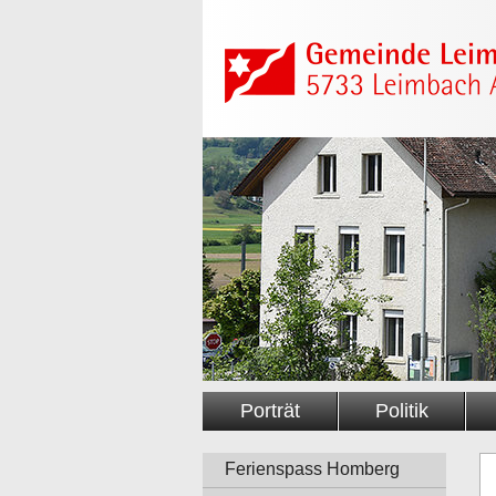
Schnellnavigation
Navigieren in der Gemeinde Leimbach AG
Hauptnavigation
Porträt
Politik
Navigation
Ferienspass Homberg