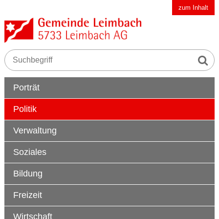
Schnellnavigation
Navigieren in der Gemeinde Leimbach AG
zum Inhalt
Suche s
Suchbegriff
Hauptnavigation
Porträt
Politik
Verwaltung
Soziales
Bildung
Freizeit
Wirtschaft