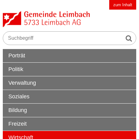
Schnellnavigation
Navigieren in der Gemeinde Leimbach AG
zum Inhalt
Suche s
Suchbegriff
Hauptnavigation
Porträt
Politik
Verwaltung
Soziales
Bildung
Freizeit
Wirtschaft