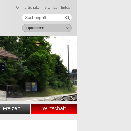
Online-Schalter
Sitemap
Index
Suche starten
Suchbegriff
Toprubriken
Freizeit
Wirtschaft