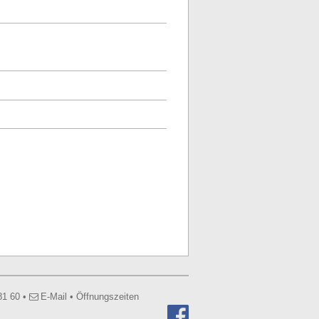
81 60
•
E-Mail
•
Öffnungszeiten