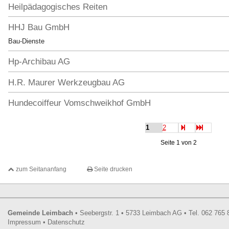
Heilpädagogisches Reiten
HHJ Bau GmbH
Bau-Dienste
Hp-Archibau AG
H.R. Maurer Werkzeugbau AG
Hundecoiffeur Vomschweikhof GmbH
weiter
Ende
1
2
Seite 1 von 2
zum Seitananfang
Seite drucken
Footer
Gemeinde Leimbach
•
Seebergstr. 1
•
5733
Leimbach AG
•
Tel.
062 765 
Impressum
•
Datenschutz