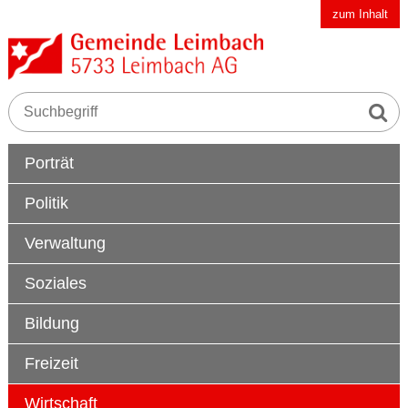
Schnellnavigation
Navigieren in der Gemeinde Leimbach AG
zum Inhalt
Suche s
Suchbegriff
Hauptnavigation
Porträt
Politik
Verwaltung
Soziales
Bildung
Freizeit
Wirtschaft