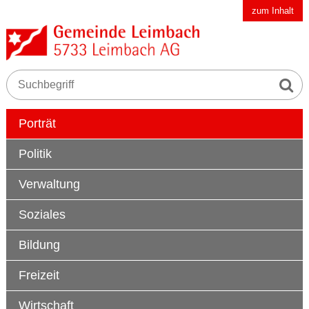
Schnellnavigation
Navigieren in der Gemeinde Leimbach AG
zum Inhalt
Suche s
Suchbegriff
Hauptnavigation
Porträt
Politik
Verwaltung
Soziales
Bildung
Freizeit
Wirtschaft