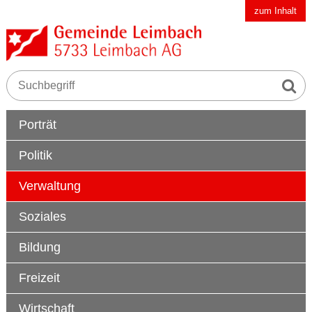
Schnellnavigation
Navigieren in der Gemeinde Leimbach AG
zum Inhalt
Suche s
Suchbegriff
Hauptnavigation
Porträt
Politik
Verwaltung
Soziales
Bildung
Freizeit
Wirtschaft