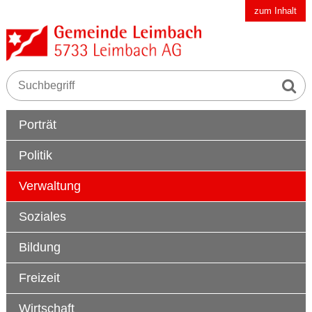
Schnellnavigation
Navigieren in der Gemeinde Leimbach AG
zum Inhalt
Suche s
Suchbegriff
Hauptnavigation
Porträt
Politik
Verwaltung
Soziales
Bildung
Freizeit
Wirtschaft