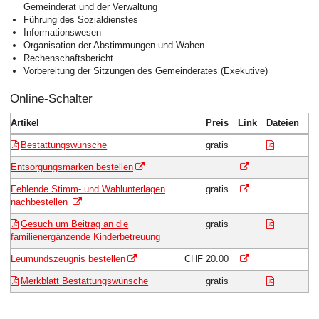
Gemeinderat und der Verwaltung
Führung des Sozialdienstes
Informationswesen
Organisation der Abstimmungen und Wahen
Rechenschaftsbericht
Vorbereitung der Sitzungen des Gemeinderates (Exekutive)
Online-Schalter
Artikel
Preis
Link
Dateien
Bestattun
Bestattungswünsche
gratis
Leumundszeugnis
Entsorgungsmarken bestellen
Leumundszeugnis
Fehlende Stimm- und Wahlunterlagen
gratis
nachbestellen
Gesuchkib
Gesuch um Beitrag an die
gratis
familienergänzende Kinderbetreuung
Leumundszeugnis
Leumundszeugnis bestellen
CHF 20.00
Merkblatt
Merkblatt Bestattungswünsche
gratis