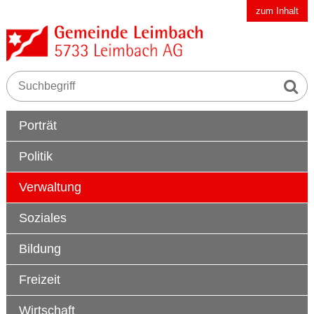
Schnellnavigation
Navigieren in der Gemeinde Leimbach AG
zum Inhalt
Suche s
Suchbegriff
Hauptnavigation
Porträt
Politik
Verwaltung
Soziales
Bildung
Freizeit
Wirtschaft